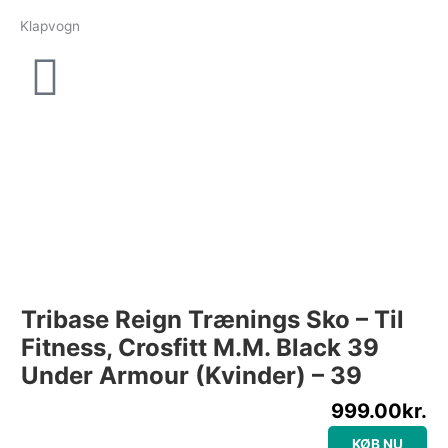
Gå
Klapvogn
til
indholdet
Tribase Reign Trænings Sko – Til
Fitness, Crosfitt M.m. Black 39
Under Armour (Kvinder) – 39
999.00
kr.
KØB NU