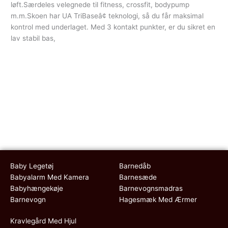
løft.Særdeles velegnede til fitness, crossfit, bodypump
m.m.Skoen har UA TriBaseâ¢ teknologi, så du får maksimal
kontrol med underlaget. Med 3 kontakt punkter, er du sikret en
lav stabil bas,
Baby Legetøj
Barnedåb
Babyalarm Med Kamera
Barnesæde
Babyhængekøje
Barnevognsmadras
Barnevogn
Hagesmæk Med Ærmer
Kravlegård Med Hjul