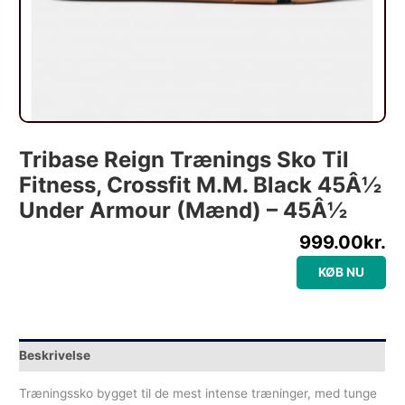
Tribase Reign Trænings Sko Til
Fitness, Crossfit M.m. Black 45Â½
Under Armour (Mænd) – 45Â½
999.00
kr.
KØB NU
Beskrivelse
Træningssko bygget til de mest intense træninger, med tunge